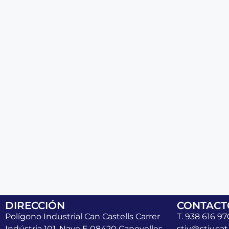
DIRECCIÓN
CONTACT
Polígono Industrial Can Castells Carrer
T. 938 616 97
Indústria 101, Nave E 08420 Canovelles,
stiv@stiv.cat