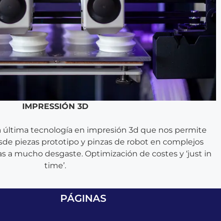
IMPRESSIÓN 3D
 última tecnología en impresión 3d que nos permite
esde piezas prototipo y pinzas de robot en complejos
s a mucho desgaste. Optimización de costes y ‘just in
time’.
PÁGINAS